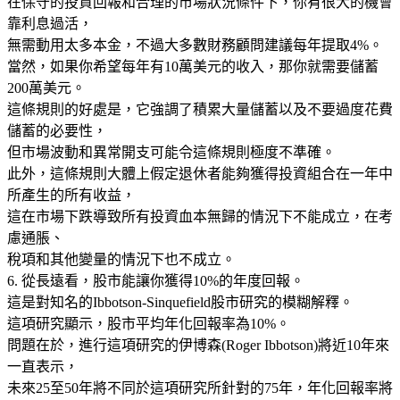
在保守的投資回報和合理的市場狀況條件下，你有很大的機會
靠利息過活，
無需動用太多本金，不過大多數財務顧問建議每年提取4%。
當然，如果你希望每年有10萬美元的收入，那你就需要儲蓄
200萬美元。
這條規則的好處是，它強調了積累大量儲蓄以及不要過度花費
儲蓄的必要性，
但市場波動和異常開支可能令這條規則極度不準確。
此外，這條規則大體上假定退休者能夠獲得投資組合在一年中
所產生的所有收益，
這在市場下跌導致所有投資血本無歸的情況下不能成立，在考
慮通脹、
稅項和其他變量的情況下也不成立。
6. 從長遠看，股市能讓你獲得10%的年度回報。
這是對知名的Ibbotson-Sinquefield股市研究的模糊解釋。
這項研究顯示，股市平均年化回報率為10%。
問題在於，進行這項研究的伊博森(Roger Ibbotson)將近10年來
一直表示，
未來25至50年將不同於這項研究所針對的75年，年化回報率將