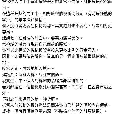
把它從人們手中拿走會使得人們非常不愉快，哪怕只是說說而
已。
在這種狂熱的局面中，相對於整體被新聞包圍（有時是狂熱的
客戶）的專業投資機構，
個人投資者更容易保持冷靜。其實絕對也不容易，只是相對更
容易。
建議七：在難得的局面中，要努力變得勇敢。
當極端的機會展現在自己面前的時候，
你可以比專業的機構投資者投入更多比例的資金買入。
因此，如果數位告訴你，這真的是一個定價被嚴重低估的市
場，
咬緊牙關，勇敢地加入進去。
建議八：遠離人群，只注重價值。
現實生活中，個人對群體的情緒是難以抗拒的。
看到鄰居在一個投機泡沫中變得富有，而你卻一直置身市場之
外，
這對於你來講真的是一種折磨。
抵禦人群鼓動的最好辦法是關注你自己計算的個股內在價值，
或找一個可靠價值測量來源（不時檢查他們的計算結果）。