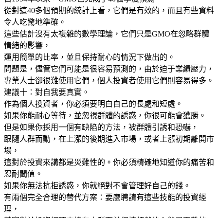
從對這40多個預期的統計上看，它們是有效的，而且有些資料
令人吃驚地準確。
這些估計沒有太複雜的數學理論，它們只是GMO在忽略群體
情緒的影響，
運用簡單的比率，並且保持耐心的情況下做出的。
問題是，儘管它們可能是很容易預測的，由於迫于業績壓力，
專業人士卻很難使用它們，個人投資者使用它們則容易得多。
建議十：對自我要真實。
作為個人投資者，你必須要明白自己的長處和短處。
如果你能耐心等待，並忽視群體的誘惑，你很可能會獲勝。
但是如果你採用一個有缺陷的方法，被群體引誘和恐嚇，
跟隨人群而動，在上漲的後期進入市場，或者上漲初期離開市
場，
這對於投資來講都是災難性的。你必須精確地知道你的痛苦和
忍耐閾值。
如果你無法抗拒誘惑，你就絕對不會管理好自己的錢。
有兩個完全合理的替代方案：要麼聘請有這些技能的投資經
理，