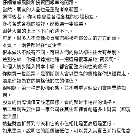
仔細考慮風險和投資回報率的問題。
當然，朋友的人品也是重點考察範圍。
選擇後者， 你可能會看各種各樣的炒股秘笈，
參考各式各樣的股評，然後選一隻股票，
跟著大盤的上上下下而心跳不已。
可是，很多人不會像投資餐館那樣考察公司的方方面面。
本質上，兩者都是在“買企業”，
根本做法不該有不同，可是人們的做法卻往往大有差別。
差別在於，你是想莽撞地賭一把還是很專業地“買公司”？
每個人初步踏入資本市場，都會面臨方向性的選擇：
你購買一隻股票，是預期別人會以更高的價格從你這裡買走，
還是你認為它的價格低於它的價值？
很明顯，第一種是投機心態，並不看重這個公司實際業績如
何，
股票的實際價值又該怎麼樣，看的就是市場裡的價格。
第二種則先要估算一家公司在其生涯裡會創造多少財富（即現
金流量），
這些財富折算到今天和它的市值相比是更高還是更低，
如果更高，說明它的股價被低估，可以買入其實巴菲特反復念