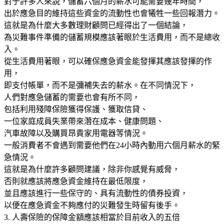
對于許多人來說，儲蓄六個月的薪水可能需要幾年時間，
出於應急目的維持這些資金的流動性也會犧牲一些回報潛力。
這就是為什麼大多數理財顧問已經得出了一個結論，
為災難事件準備的儲蓄規模應該著眼於生活費用，而不是總收
入。
從生活費用著眼，可以確保應急資金能發揮其應該發揮的作
用，
即支付帳單，而不是彌補失去的薪水。在不同情況下，
人們對應急儲蓄的需要也會有所不同，
包括利用殘障保險獲得保護、獲取信貸、
一位家庭成員失業帶來潛在成本、健康問題、
汽車故障以及購買昂貴家用電器等情況。
一般消費者不會遇到需要他們在24小時內動用六個月薪水的緊
急情況。
這就是為什麼許多顧問建議，除非你感覺有威脅，
否則就應該將應急資金維持在最低限度，
並且應該進行一些保守的、具有流動性的債券投資，
以便在應急資金不夠應付的災難發生時留有後手。
3. 人壽保險的保障金額應該相當於目前收入的五倍