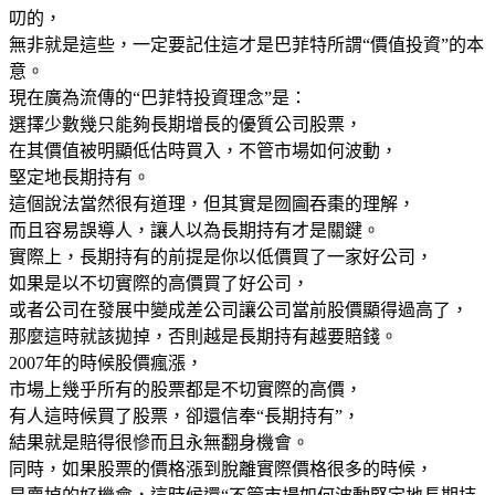
叨的，
無非就是這些，一定要記住這才是巴菲特所謂“價值投資”的本
意。
現在廣為流傳的“巴菲特投資理念”是：
選擇少數幾只能夠長期增長的優質公司股票，
在其價值被明顯低估時買入，不管市場如何波動，
堅定地長期持有。
這個說法當然很有道理，但其實是囫圇吞棗的理解，
而且容易誤導人，讓人以為長期持有才是關鍵。
實際上，長期持有的前提是你以低價買了一家好公司，
如果是以不切實際的高價買了好公司，
或者公司在發展中變成差公司讓公司當前股價顯得過高了，
那麼這時就該拋掉，否則越是長期持有越要賠錢。
2007年的時候股價瘋漲，
市場上幾乎所有的股票都是不切實際的高價，
有人這時候買了股票，卻還信奉“長期持有”，
結果就是賠得很慘而且永無翻身機會。
同時，如果股票的價格漲到脫離實際價格很多的時候，