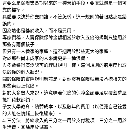
這要么是保險業長期以來的一種營銷手段，要麼就還是一個可
靠的標準，
具體要取決於你去問誰。不管怎樣，這一規則的著眼點都是錯
誤的，
因為這也是基於收入，而不是費用。
專家們稱，人壽保險保障金額相當於收入五倍的規則只適用於
那些有兩個孩子，
但只有一人養家的家庭。這不適用於那些更大的家庭，
對於那些尚未成家的人來說更是一種浪費。
與多數獲得廣泛認可的理財規則一樣，這個規則的適用度也取
決於你的個人狀況。
關於保險的實際規則應該是，對你沒有保險就無法承擔損失的
那些東西上保險。
對於大多數人來說，這意味著保險的保障金額要足以覆蓋房屋
抵押貸款餘額、
子女大學教育、殯葬成本，以及數年的費用（以便讓自己鐘愛
的人能在情緒上恢復過來）。
4. 三分法：將總收入的三分之一用於支付稅項，三分之一用於
生活費，其餘用於儲蓄。