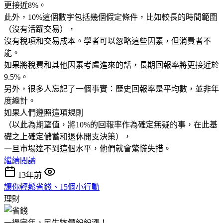
更接近8%。
此外，10%這個數字包括幾個假定條件，比如較長的時間範圍
（沒有活躍交易），
沒有稅項和交易成本。學者可以忽略這些因素，但消費者不
能。
如果將稅費和其他因素考慮進來的話，長期回報率將更接近於
9.5%。
另外，很多人忘記了一個事實：歷史回報率是平均數，並非年
度總計。
如果人們遵照這項規則
（以此為期望值，將10%的回報率作為確定無疑的事，在此基
礎之上確定儲蓄和退休開支決策），
一旦市場達不到這個水平，他們就會驚慌失措。
繼續閱讀
13年前
讓你輕鬆省錢、15個小行動
理財
一過完年，民生物價紛紛漲！