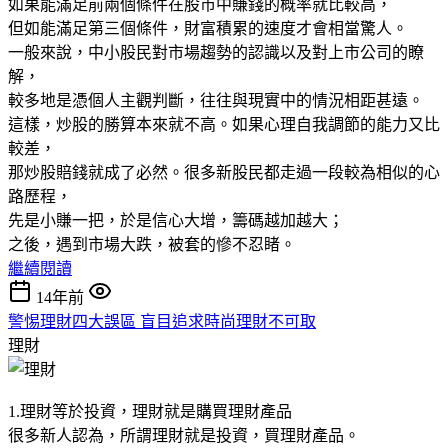
如果能滿足前兩個條件在股市中賺錢的概率就比較高，
但如能滿足第三個條件，財富積累的速度才會相當驚人。
一般來說，中小股民對市場趨勢的認識以及對上市公司的瞭
解，
較多地是憑個人主觀判斷，往往與現實中的情況相距甚遠。
這樣，炒股的勝算本來就不高。如果心理自我調節的能力又比
較差，
那炒股賠錢就成了必然。很多新股民都走過一段較為相似的心
路歷程，
先是小賺一把，於是信心大增，籌碼越加越大；
之後，遇到市場大跌，被套的慘不忍睹。
繼續閱讀
14年前
警惕理財四大誤區 盲目追求時尚理財不可取
理財
1.理財等於投資，理財就是購買理財產品
很多新人認為，所謂理財就是投資，買理財產品。