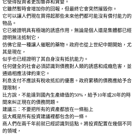
它使得投資者更加魯莽和貪婪。
它雖然暫時會增加你的回報，但最終它會突然摧毀你。
它可以讓人們現在買得起那些未來他們都可能沒有償付能力的
物品。
它已被證明具有極端的誘惑作用，無論是個人還是集體都已經
證明無法抵制它，
仿佛它是一種讓人催眠的藥物。政府也從上世紀中期開始，尤
其是現在，
似乎也已經證明了其自身沒有抵抗能力。
任何健全的社會必須認識到債務對人類的誘惑和成癮危害，並
通過相應法律約束它。
利息支付不應該有稅收抵扣的優惠。政府累積的債務應給予合
理限制，
比方說，不能達到國內生產總值的50%，給予10年或20年的時
間來糾正現在的債務問題。
建議三：不要把所有的資產都放在一條船上
這大概是所有投資建議裡都包含的一條。
商人們在兩千年前就已經認識到這點。將投資配置在幾個不同
的領域，