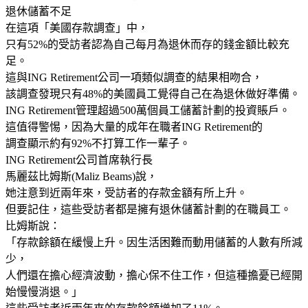
退休儲蓄不足
在這項「美國存款調查」中，
只有52%的受訪者認為自己每月為退休而存的錢金額比較充
足。
這與ING Retirement公司一項類似調查的結果相吻合，
該調查發現只有48%的美國員工覺得自己在為退休做好準備。
ING Retirement管理超過500萬個員工儲蓄計劃的投資賬戶。
這值得警惕，因為大量的成年在職者ING Retirement的
調查顯示約有92%不打算工作一輩子。
ING Retirement公司首席執行長
馬麗茲比姆斯(Maliz Beams)說，
她注意到近兩年來，受訪者的存款金額有所上升。
但要記住，這些受訪者都是擁有退休儲蓄計劃的在職員工。
比姆斯說：
「存款餘額在緩慢上升。因生活困難而動用儲蓄的人數有所減
少，
人們還在擔心經濟波動，擔心保不住工作，但這種擔憂已經開
始慢慢消退。」