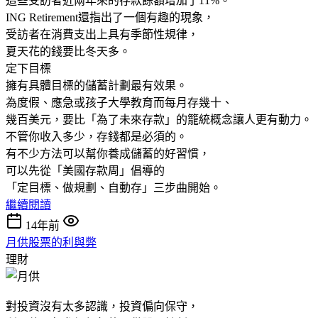
這些受訪者近兩年來的存款餘額增加了11%。
ING Retirement還指出了一個有趣的現象，
受訪者在消費支出上具有季節性規律，
夏天花的錢要比冬天多。
定下目標
擁有具體目標的儲蓄計劃最有效果。
為度假、應急或孩子大學教育而每月存幾十、
幾百美元，要比「為了未來存款」的籠統概念讓人更有動力。
不管你收入多少，存錢都是必須的。
有不少方法可以幫你養成儲蓄的好習慣，
可以先從「美國存款周」倡導的
「定目標、做規劃、自動存」三步曲開始。
繼續閱讀
14年前
月供股票的利與弊
理財
對投資沒有太多認識，投資偏向保守，