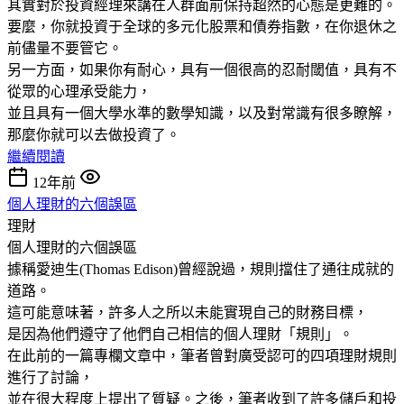
其實對於投資經理來講在人群面前保持超然的心態是更難的。
要麼，你就投資于全球的多元化股票和債券指數，在你退休之
前儘量不要管它。
另一方面，如果你有耐心，具有一個很高的忍耐閾值，具有不
從眾的心理承受能力，
並且具有一個大學水準的數學知識，以及對常識有很多瞭解，
那麼你就可以去做投資了。
繼續閱讀
12年前
個人理財的六個誤區
理財
個人理財的六個誤區
據稱愛迪生(Thomas Edison)曾經說過，規則擋住了通往成就的
道路。
這可能意味著，許多人之所以未能實現自己的財務目標，
是因為他們遵守了他們自己相信的個人理財「規則」。
在此前的一篇專欄文章中，筆者曾對廣受認可的四項理財規則
進行了討論，
並在很大程度上提出了質疑。之後，筆者收到了許多儲戶和投