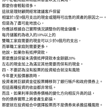
那麼你會輕鬆得多。
這就是理財顧問經常建議客戶保留
相當於3至9個月支出的現金或隨時可出售的資產的原因之一。
但是為了盡可能地放心，
你應該根據自己實際情況調整你的現金儲備。
每月儲蓄約為收入的10%以上的
雙職工家庭需要的現金可以少於6個月的支出，
而單職工家庭則需要更多。
他說，如果你有抵押貸款，
那麼應該保留未清償抵押貸款本金餘額20%
左右的現金加上為滿足其他需要而保有的現金。
四、不要認為沒有股票的投資組合就沒有風險
今年夏天股價暴跌時，
投資者將巨額資金從股票轉移到了銀行賬戶和政府債券上。
但這兩種投資的收益都非常低。
而且，如果利率與債券價格的變化方向相反升高的話，
你的債券實際上將會產生虧損。
那麼就在投資組合中選擇股票而不是債券來承擔這種風險。