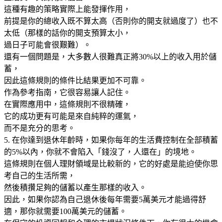
這種有趣的策略實際上能發揮作用，
前提是你的總收入既不算太高（否則你的開支就過度了）也不
太低（那樣的話你的開支預算太小，
過日子可能會很艱難）。
還有一個問題是，大多數人很難真正將30%以上的收入用於儲
蓄，
因此這條規則的條件比結果更加不可靠。
作為參考指南，它很容易讓人記住。
在實際應用中，這條規則不很精確，
它的成功更有可能是來自純粹的運氣，
而不是充分的思考。
5. 在你達到退休年齡時，如果你每年的生活費控制在全部積蓄
的5%以內，你就不會陷入「錢沒了，人還在」的境地。
這條規則在個人理財領域是比較新的，它的好處是能迫使你思
考自己的生活所需，
然後積攢足夠的儲蓄以產生那樣的收入。
因此，如果你認為自己退休後每年需要5萬美元才能過得舒
適，那你就需要100萬美元的儲蓄。