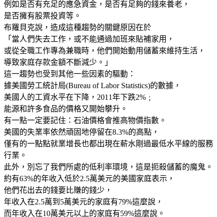
例如是否有充足的應急資金，是否有足夠的錢來養老，
是否擁有股票投資等。
布羅貝克說，造成這種趨勢的關鍵原因在於
「當人們失去工作，或不能通過加班來貼補家用，
或從全職工作專為兼職時，他們開始動用儲蓄來維持生活，
導致家庭存款金額不斷減少。」
這一趨勢也受到其他一些因素的驅動：
據美國勞工統計局(Bureau of Labor Statistics)的數據，
美國人的工資水平在下降，2011年下跌2%﹔
能源和許多食品的價格又開始攀升。
有一點一定要記住：石油價格會推高物價指數。
美國的失業率依然頑固地停留在8.3%的高點，
僅有的一點點就業增長也都出現在薪水剛過最低水平線的服務
行業。
此外，別忘了我們所處的低利率環境，這是扼殺儲蓄的魔鬼。
約有63%的年收入低於2.5萬美元的美國家庭表示，
他們花出去的錢要比賺的錢少，
年收入在2.5萬到5萬美元的家庭有79%這麼說，
而年收入在10萬美元以上的家庭有59%這麼說。