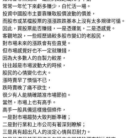
常常一年忙下來虧多賺少，白忙活一場。
投資中國股市主要靠賺取股價波動的價差，
而股市或某檔股票的漲漲跌跌基本上沒有太多規律可循。
因此，買股票能否賺錢，一是憑運氣，二是憑感覺。
客觀地說，一些經歷過較多股市變幻的老股民，
對市場未來的漲跌會有些直覺。
但市場感覺好也不一定就賺錢，
因為大多數人的自製力較差，
往往越是市場波動大的時候，
股民的心情變化也大。
漲時賣早了懊惱不已，
跌時賣晚了痛不欲生，
很少有人能精確踏准市場節拍。
當然，市場上也有高手。
高手一般具備這樣幾個條件，
一是對市場趨勢大致判斷準確；
二是對行業和上市公司有著深刻瞭解；
三是具有超出凡人的淡定心情與忍耐力。