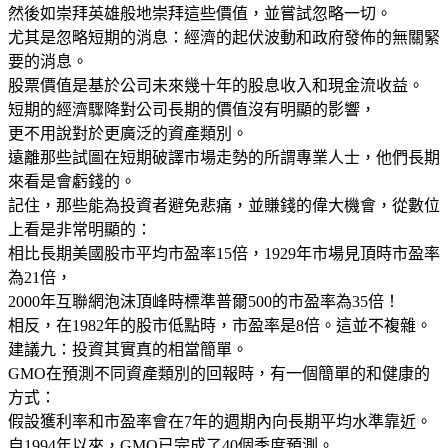
然後如崇拜英雄般地崇拜這些價值，並嘗試忽略一切。
尤其是忽略短期的消息：經濟的起伏波動和政府發佈的無關緊
要的消息。
股票價值是基於公司未來幾十年的股息收入和現金流收益。
短期的經濟驟降對公司長期的價值沒有明顯的影響，
更不用說對於更廣泛的資產類別。
遠離那些試圖在短期破譯市場走勢的所謂專業人士，他們長期
來看是會虧錢的。
記住，那些能為投資者避免悲痛，並賺錢的偉大機會，從數位
上看是非常明顯的：
相比長期美國股市平均市盈率15倍，1929年市場見頂時市盈率
為21倍，
2000年互聯網泡沫頂峰時標準普爾500的市盈率為35倍！
相反，在1982年的股市低點時，市盈率是8倍。這並不複雜。
建議九：投資其實真的相當簡單。
GMO在預測不同資產類別的回報時，有一個簡單的和健康的
方式：
假設獲利率和市盈率會在7年的週期內向長期平均水準靠近。
自1994年以來，GMO已完成了40個季度預測。