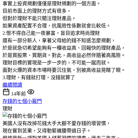
事實上投資規劃僅僅是理財規劃的一個方面。
目前市面上的理財方式有很多，
但對於理財不能只關注理財產品。
如果資產配置不合理，抗風險性係數就會比較低。
2.恨不得自己能一夜暴富，盲目追求時尚理財
還有一部分新人，拿著父母給的錢不知道怎麼規劃，
於是就急切希望能夠有一種收益高、回報快的理財產品，
於是買股票、買期貨。對此，高收益必然伴隨著高風險。
理財目標的實現是一步一步的，不可能一蹴而就。
面對火爆的資本市場時要沉住氣，別被高收益晃瞎了眼。
3.理財，有錢就打理，沒錢就算了
繼續閱讀
14年前
存錢的七個小竅門
理財
美國人沒有改掉花錢大手大腳不愛存錢的壞習慣，
現在嘗到苦果，又得勒緊褲腰帶過日子。