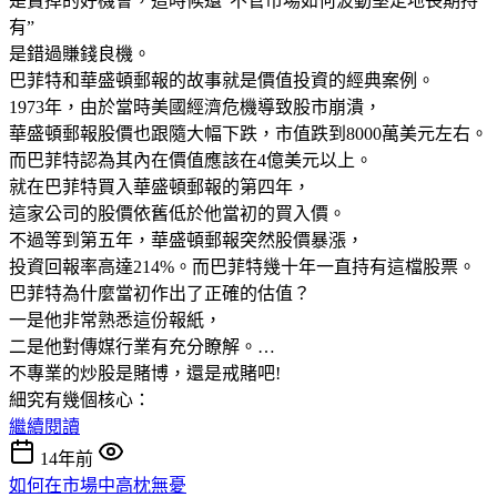
是賣掉的好機會，這時候還“不管市場如何波動堅定地長期持
有”
是錯過賺錢良機。
巴菲特和華盛頓郵報的故事就是價值投資的經典案例。
1973年，由於當時美國經濟危機導致股市崩潰，
華盛頓郵報股價也跟隨大幅下跌，市值跌到8000萬美元左右。
而巴菲特認為其內在價值應該在4億美元以上。
就在巴菲特買入華盛頓郵報的第四年，
這家公司的股價依舊低於他當初的買入價。
不過等到第五年，華盛頓郵報突然股價暴漲，
投資回報率高達214%。而巴菲特幾十年一直持有這檔股票。
巴菲特為什麼當初作出了正確的估值？
一是他非常熟悉這份報紙，
二是他對傳媒行業有充分瞭解。…
不專業的炒股是賭博，還是戒賭吧!
細究有幾個核心：
繼續閱讀
14年前
如何在市場中高枕無憂