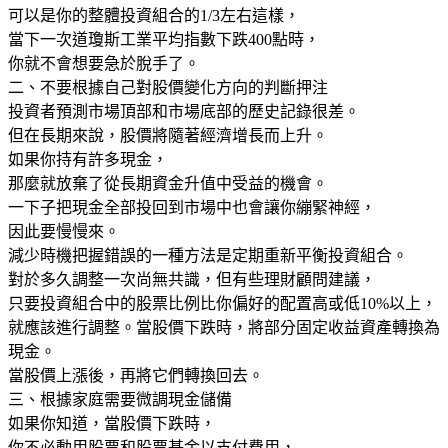
可以是你的整體投資組合的1/3左右這樣，
當下一次道瓊斯工業平均指數下跌400點時，
你就不會想要急於脫手了。
二、不要根據自己對股價變化方向的判斷押注
投資者預測市場頂部和市場底部的歷史記錄很差。
但在長期來說，股價將隨著經濟增長而上升。
如果你持有許多現金，
那麼就放棄了從長期資金升值中受益的機會。
一下子把現金全部投回到市場中也會讓你繃緊神經，
因此要慢慢來。
減少時機把握錯誤的一種方法是定期重新平衡投資組合。
對於多久調整一次尚無共識，但有些理財顧問建議，
只要投資組合中的股票比例比你偏好的配置高或低10%以上，
就應該進行調整。當股價下跌時，將部分固定收益資產轉換為
現金。
當股價上漲後，再將它們轉換回去。
三、根據家庭需要微調現金儲備
如果你知道，當股價下跌時，
你不必動用股票和股票基金以支付費用，