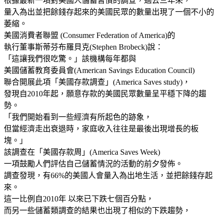
根據最新一項對美國人儲蓄習慣的調查，過去三年來，
量入為出並把餘錢存起來的美國民眾的數量出現了一個不小的
萎縮。
美國消費者聯盟 (Consumer Federation of America)的
執行董事斯蒂芬布羅貝克(Stephen Brobeck)說：
「這讓我們很吃驚。」該機構每年都與
美國儲蓄教育委員會(American Savings Education Council)
聯合開展此項「美國存款調查」(America Saves study)，
發現自2010年起，願意存款的美國民眾數量呈平穩下降的趨
勢。
「我們開始看到一些經濟有所起色的跡象，
但當經濟走出衰退時，家庭收入往往是最後出現增長的板
塊。」
該調查在「美國存款周」(America Saves Week)
一項鼓勵人們評估自己儲蓄情況的活動的前夕發佈。
調查發現，有66%的美國人會量入為出地生活，並把餘錢存起
來。
這一比例自2010年 以來已下跌七個百分點，
而另一些儲蓄類調查的結果也出現了相似的下跌趨勢，